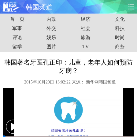
韩国频道
首 页
内政
经济
文化
首页
时政
国际
财经
军事
外交
社会
科技
评论
娱乐
旅游
时尚
娱乐
体育
人事
教育
留学
图片
TV
商务
时尚
思客
地方
法治
韩国著名牙医孔正印：儿童，老年人如何预防
港澳
台湾
华人
汽车
牙病？
2015年10月20日 13:02:22
来源：
新华网韩国频道
科技
能源
房产
公司
图片
视频
彩票
食品
旅游
健康
信息化
数据
金融
公益
军事
无人机