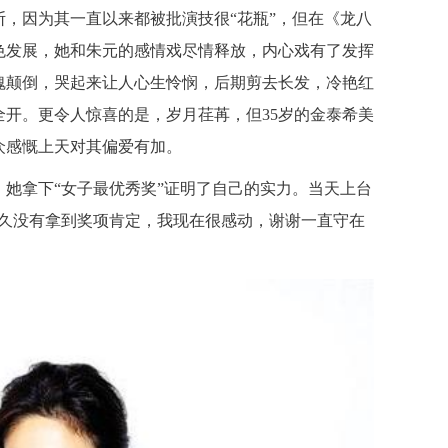
因为其一直以来都被批演技很“花瓶”，但在《龙八
色发展，她和朱元的感情戏尽情释放，内心戏有了发挥
魂颠倒，哭起来让人心生怜悯，后期剪去长发，冷艳红
开。更令人惊喜的是，岁月荏苒，但35岁的金泰希美
众感慨上天对其偏爱有加。
拿下“女子最优秀奖”证明了自己的实力。当天上台
很久没有拿到奖项肯定，我现在很感动，谢谢一直守在