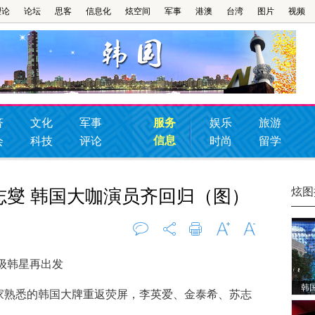
理论
论坛
思客
信息化
炫空间
军事
港澳
台湾
图片
视频
济
文化
军事
服务
娱乐
旅游
信息
会
科技
评论
时尚
留学
炫图
志燮 韩国大咖演员齐回归（图）
评论
0
打印
字大
字小
级韩星再出发
韩
熟悉的韩国大牌重返荧屏，李英爱、金泰希、苏志
纪