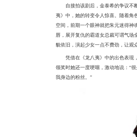
自接拍该剧后，金泰希的争议不断，
夷》中，她的转变令人惊喜。随着角
空间，前期一个眼神就把朱元迷得神
唇，展开复仇的霸道女总裁可谓气场全
貌依旧，演起少女一点不费劲，让观
凭借在《龙八夷》中的出色表现，她
领奖时她还一度哽咽，激动地说：“
我身边的粉丝。”