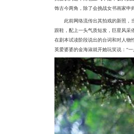
饰古今两角，除了会挑战女书画家申
此前网络流传出其拍戏的新照，当
跟鞋，配上一头气质短发，巨星风采依
在剧本试读阶段说出的台词和对人物
英爱婆婆的金海淑就开她玩笑说：“一