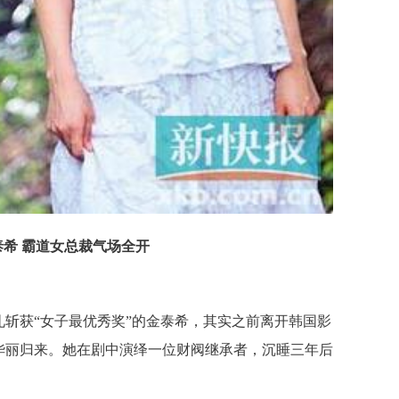
泰希 霸道女总裁气场全开
斩获“女子最优秀奖”的金泰希，其实之前离开韩国影
华丽归来。她在剧中演绎一位财阀继承者，沉睡三年后