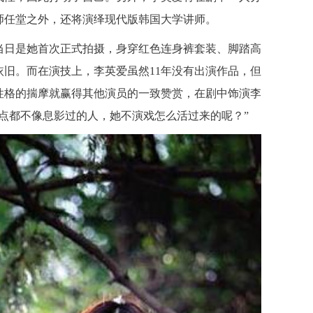
师任堂之外，还将演绎现代版韩国大学讲师。
日是她首次正式拍摄，身穿红色连身裤套装、脚踏高
旧。而在演技上，李英爱虽然11年没有出演作品，但
性格的揣摩就赢得其他演员的一致赞赏，在剧中饰演李
点都不像息影过的人，她不演戏怎么活过来的呢？”