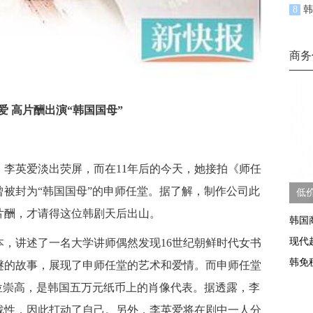
8
韩
商务
爱 高片酬出演“韩国国母”
英爱淡出荧屏，而在11年后的今天，她接拍《师任
被封为“韩国国母”的申师任堂。据了解，制作公司此
低
高片酬，才请得这位韩剧天后出山。
韩国
现代
讲述了一名大学讲师偶然发现16世纪朝鲜时代女书
韩免
谜的故事，展现了申师任堂的艺术和爱情。而申师任堂
位崇高，是韩国五万元纸币上的肖像代表。据透露，李
战性，因此打动了自己。另外，李英爱将在剧中一人分