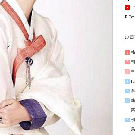
R.Tee
点击
1
韩
2
朝
3
中
4
I
5
李
6
韩
莱
7
朝
局