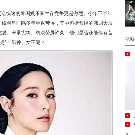
迭快速的韩国娱乐圈生存竞争更是激烈。今年下半年
一线明星时隔多年重返荧屏，其中包括曾经的韩剧天后
志燮、宋承宪等。阔别荧屏许久，他们是否还能保有昔
视频
的那个男神、女王呢？
限