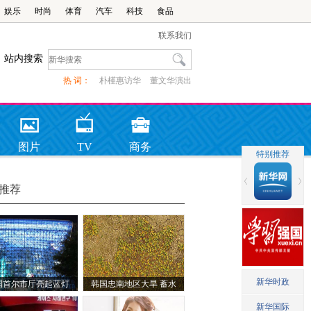
娱乐
时尚
体育
汽车
科技
食品
联系我们
站内搜索
热 词：
朴槿惠访华
董文华演出
图片
TV
商务
推荐
国首尔市厅亮起蓝灯
韩国忠南地区大旱 蓄水
念联合国成立70周年
库见底