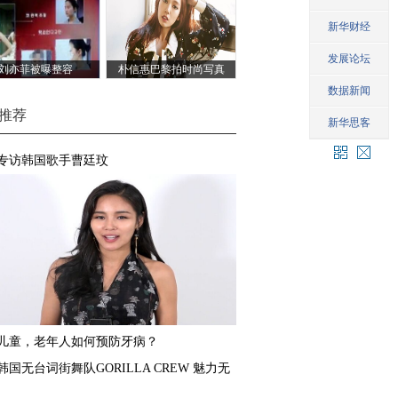
刘亦菲被曝整容
朴信惠巴黎拍时尚写真
推荐
专访韩国歌手曹廷玟
儿童，老年人如何预防牙病？
韩国无台词街舞队GORILLA CREW 魅力无