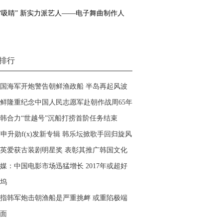
“吸睛” 新实力派艺人——电子舞曲制作人
排行
国海军开炮警告朝鲜渔政船 半岛再起风波
鲜隆重纪念中国人民志愿军赴朝作战周65年
韩合力“世越号”沉船打捞首阶任务结束
U申升勋f(x)发新专辑 韩乐坛掀歌手回归旋风
英爱获古装剧明星奖 表彰其推广韩国文化
媒：中国电影市场迅猛增长 2017年或超好
坞
指韩军炮击朝渔船是严重挑衅 或重陷极端
面