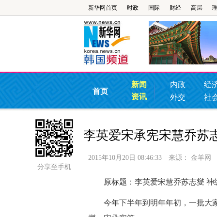
新华网首页
时政
国际
财经
高层
新闻
内政
经
首页
资讯
外交
社
李英爱宋承宪宋慧乔苏
2015年10月20日 08:46:33
来源：
金羊网
分享至手机
原标题：李英爱宋慧乔苏志燮 神
今年下半年到明年年初，一批大家