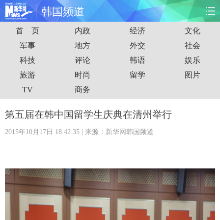
韩国频道
首 页
内政
经济
文化
首页
时政
国际
财经
军事
地方
外交
社会
科技
评论
韩语
娱乐
娱乐
体育
人事
教育
旅游
时尚
留学
图片
时尚
思客
地方
法治
TV
商务
港澳
台湾
华人
汽车
第五届在韩中国留学生庆典在清州举行
2015年10月17日 18:42:35
| 来源：新华网韩国频道
科技
能源
房产
公司
图片
视频
彩票
食品
旅游
健康
信息化
数据
金融
公益
军事
无人机