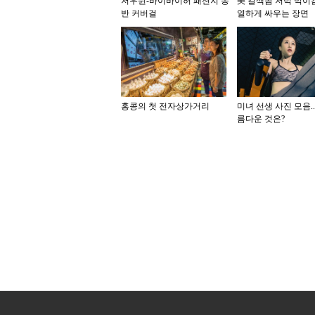
저우쉰-바이바이허 패션지 동
美 갈색곰 저녁 먹이
반 커버걸
열하게 싸우는 장면
홍콩의 첫 전자상가거리
미녀 선생 사진 모음..
름다운 것은?