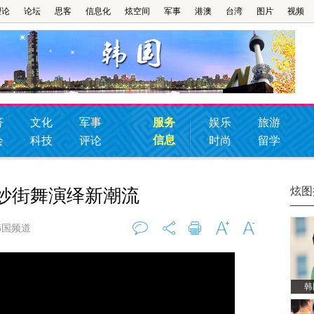
理论
论坛
思客
信息化
炫空间
军事
港澳
台湾
图片
视频
济
文化
军事
服务
娱乐
旅游
信息
会
科技
评论
时尚
留学
炫图
妙街舞演绎新潮流
韩国频道
评论
0
打印
字大
字小
韩