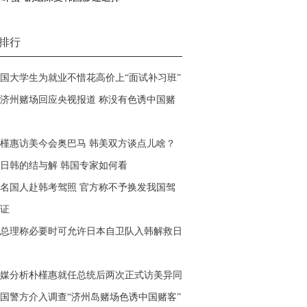
排行
国大学生为就业不惜花高价上“面试补习班”
济州赌场回应央视报道 称没有色诱中国赌
槿惠访美今会奥巴马 韩美双方谈点儿啥？
日韩的结与解 韩国专家如何看
名国人赴韩考驾照 官方称不予换发我国驾
证
总理称必要时可允许日本自卫队入韩解救日
媒分析朴槿惠就任总统后两次正式访美异同
国警方介入调查“济州岛赌场色诱中国赌客”