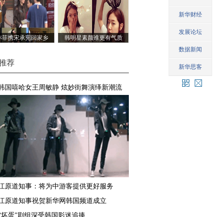
亦菲携宋承宪回家乡
韩明星素颜谁更有气质
推荐
韩国嘻哈女王周敏静 炫妙街舞演绎新潮流
江原道知事：将为中游客提供更好服务
江原道知事祝贺新华网韩国频道成立
“坏蛋”剧组深受韩国影迷追捧