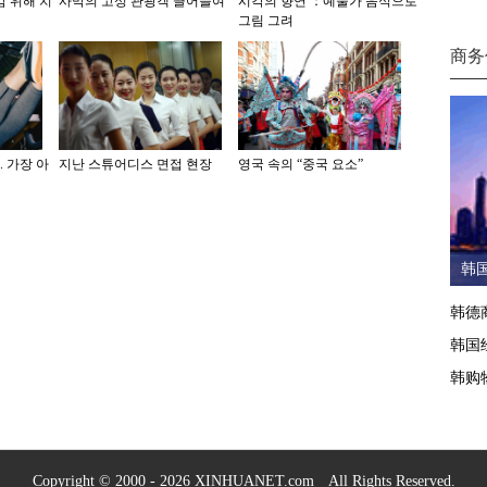
감 위해 치
사막의 고성 관광객 끌어들여
시각의 향연 ：예술가 음식으로
그림 그려
商务
. 가장 아
지난 스튜어디스 면접 현장
영국 속의 “중국 요소”
韩
韩德
韩国
韩购
Copyright © 2000 - 2026 XINHUANET.com All Rights Reserved.