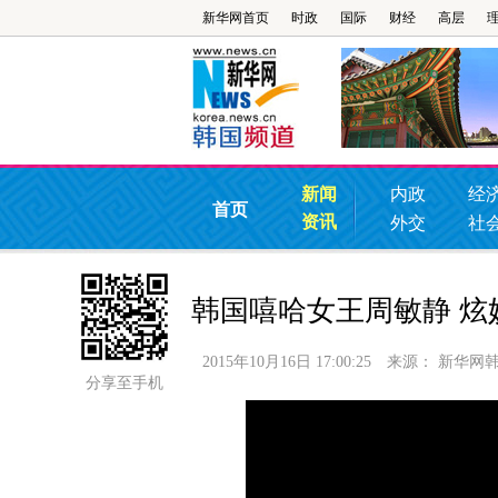
新华网首页
时政
国际
财经
高层
新闻
内政
经
首页
资讯
外交
社
韩国嘻哈女王周敏静 炫
2015年10月16日 17:00:25
来源：
新华网
分享至手机