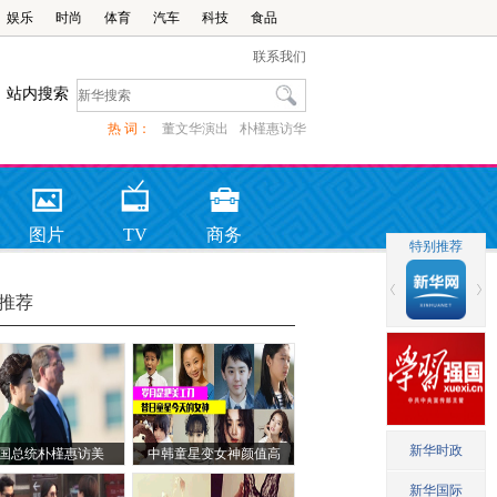
娱乐
时尚
体育
汽车
科技
食品
联系我们
站内搜索
热 词：
董文华演出
朴槿惠访华
图片
TV
商务
推荐
国总统朴槿惠访美
中韩童星变女神颜值高