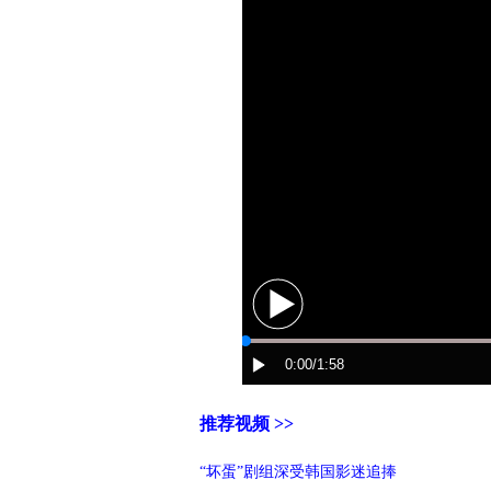
推荐视频 >>
“坏蛋”剧组深受韩国影迷追捧