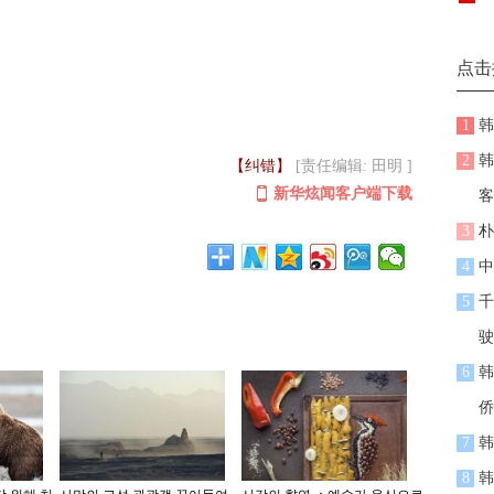
点击
1
韩
2
韩
【纠错】
[责任编辑: 田明 ]
新华炫闻客户端下载
客
3
朴
4
中
5
千
驶
6
韩
侨
7
韩
8
韩