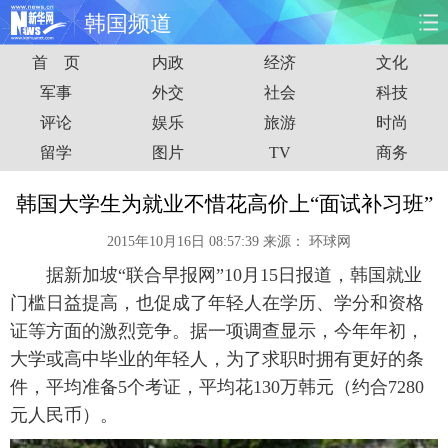
韩国频道
首 页
内政
经济
文化
首页
时政
国际
财经
军事
外交
社会
科技
评论
娱乐
旅游
时尚
娱乐
体育
人事
教育
留学
图片
TV
商务
时尚
思客
地方
法治
韩国大学生为就业不惜花高价上“面试补习班”
港澳
台湾
华人
汽车
2015年10月16日 08:57:39
来源：
环球网
据新加坡“联合早报网”10月15日报道，韩国就业
科技
能源
房产
公司
门槛日益提高，也促成了年轻人在学历、学分和资格
图片
视频
彩票
食品
证等方面的激烈竞争。据一项调查显示，今年年初，
大学或高中毕业的年轻人，为了求职时拥有更好的条
旅游
健康
信息化
数据
件，平均准备5个考证，平均花130万韩元（约合7280
元人民币）。
金融
公益
军事
无人机