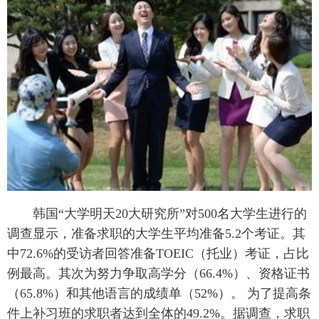
富媒体
摄影
新华广播
新华电视中文
新华电视英文
返回PC
韩国“大学明天20大研究所”对500名大学生进行的
调查显示，准备求职的大学生平均准备5.2个考证。其
中72.6%的受访者回答准备TOEIC（托业）考证，占比
例最高。其次为努力争取高学分（66.4%）、资格证书
（65.8%）和其他语言的成绩单（52%）。 为了提高条
件上补习班的求职者达到全体的49.2%。据调查，求职