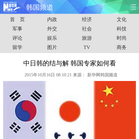
韩国频道
首 页
内政
经济
文化
首页
时政
国际
财经
军事
外交
社会
科技
评论
娱乐
旅游
时尚
娱乐
体育
人事
教育
留学
图片
TV
商务
时尚
思客
地方
法治
中日韩的结与解 韩国专家如何看
港澳
台湾
华人
汽车
2015年10月16日 08:10:21
来源：
新华网韩国频道
科技
能源
房产
公司
图片
视频
彩票
食品
旅游
健康
信息化
数据
金融
公益
军事
无人机