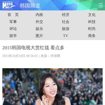
韩国频道
首 页
内政
经济
文化
首页
时政
国际
财经
军事
外交
社会
科技
评论
娱乐
旅游
时尚
娱乐
体育
人事
教育
留学
图片
TV
商务
时尚
思客
地方
法治
2015韩国电视大赏红毯 看点多
港澳
台湾
华人
汽车
2015年10月10日 08:56:01
| 来源：环球网
科技
能源
房产
公司
图片
视频
彩票
食品
旅游
健康
信息化
数据
金融
公益
军事
无人机