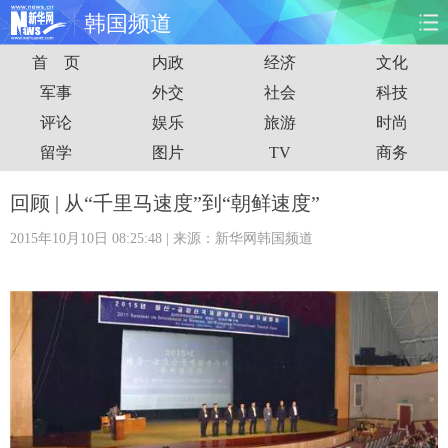
韩国频道
首 页
内政
经济
文化
首页
时政
国际
财经
军事
外交
社会
科技
评论
娱乐
旅游
时尚
娱乐
体育
人事
教育
留学
图片
TV
商务
时尚
思客
地方
法治
回顾 | 从“千里马速度”到“朝鲜速度”
港澳
台湾
华人
汽车
2015年10月10日 08:25:48
| 来源：新华网韩国频道
科技
能源
房产
公司
图片
视频
彩票
食品
旅游
健康
信息化
数据
金融
公益
军事
无人机