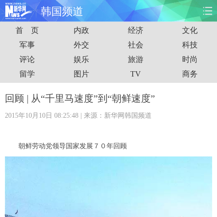
韩国频道
首 页
内政
经济
文化
首页
时政
国际
财经
军事
外交
社会
科技
评论
娱乐
旅游
时尚
娱乐
体育
人事
教育
留学
图片
TV
商务
时尚
思客
地方
法治
回顾 | 从“千里马速度”到“朝鲜速度”
港澳
台湾
华人
汽车
2015年10月10日 08:25:48
| 来源：新华网韩国频道
科技
能源
房产
公司
朝鲜劳动党领导国家发展７０年回顾
图片
视频
彩票
食品
旅游
健康
信息化
数据
金融
公益
军事
无人机