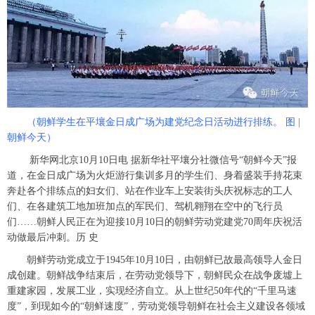
富媒体
摄影
新华广播
新华电视中文
新华电视英文
返回PC
（朝鲜学生在平壤金日成广场为建党纪念日活动进行排练。 图 |
朝鲜今天）
新华网北京10月10日电 据新华社平壤分社微信号“朝鲜今天”报
道，在金日成广场为火炬游行集训多月的学生们、身着盛装手持花束
奔赴各个排练点的妇女们、站在作业车上安装街头庆祝标志的工人
们、在各建筑工地加班加点的军民们、驾机翱翔在空中的飞行员
们……朝鲜人民正在为迎接10月10日的朝鲜劳动党建党70周年庆祝活
动做最后冲刺。历 史
朝鲜劳动党成立于1945年10月10日，由朝鲜已故最高领导人金日
成创建。朝鲜战争结束后，在劳动党领导下，朝鲜民众在战争废墟上
重建家园，发展工业，实现经济自立。从上世纪50年代的“千里马速
度”，到现如今的“朝鲜速度”，劳动党领导朝鲜在社会主义建设各领域