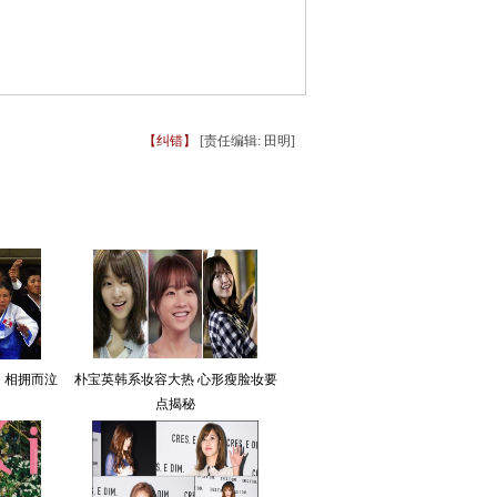
【纠错】
[责任编辑: 田明]
：相拥而泣
朴宝英韩系妆容大热 心形瘦脸妆要
点揭秘