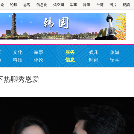
理论
论坛
思客
信息化
炫空间
军事
港澳
台湾
图片
视频
济
文化
军事
服务
娱乐
旅游
信息
会
科技
评论
时尚
留学
下热聊秀恩爱