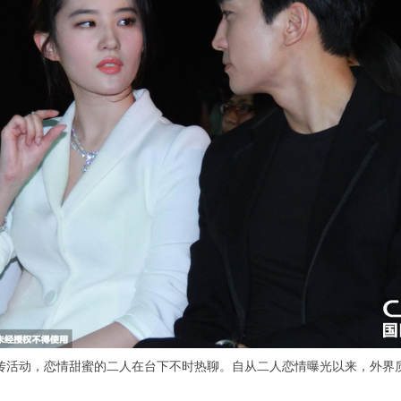
活动，恋情甜蜜的二人在台下不时热聊。自从二人恋情曝光以来，外界质