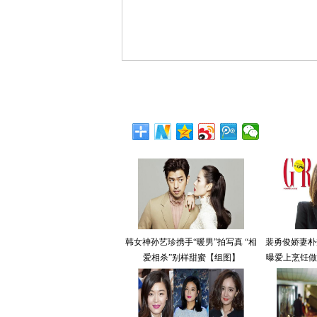
韩女神孙艺珍携手“暖男”拍写真 “相
裴勇俊娇妻朴
爱相杀”别样甜蜜【组图】
曝爱上烹饪做