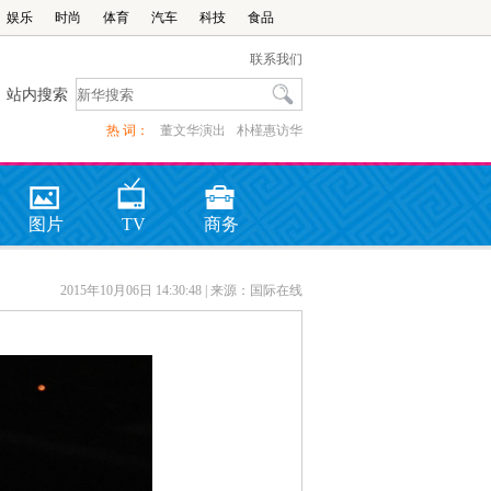
娱乐
时尚
体育
汽车
科技
食品
联系我们
站内搜索
热 词：
董文华演出
朴槿惠访华
图片
TV
商务
2015年10月06日 14:30:48
| 来源：国际在线