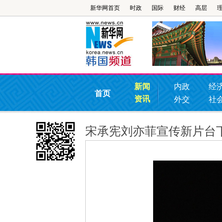
新华网首页
时政
国际
财经
高层
新闻
内政
经
首页
资讯
外交
社
宋承宪刘亦菲宣传新片台