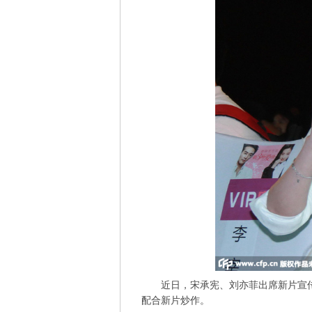
近日，宋承宪、刘亦菲出席新片宣传
配合新片炒作。