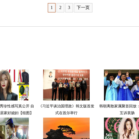
1
2
3
下一页
秀珍性感写真公开 自
《习近平谈治国理政》韩文版首发
韩朝离散家属聚首回放
居家好媳妇【组图】
式在首尔举行
互诉衷肠