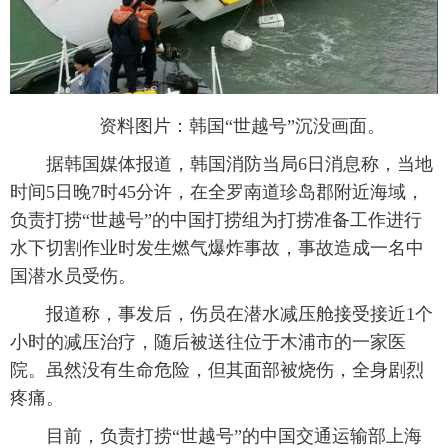
富媒体
摄影
新华广播
新华电视中文
新华电视英文
返回PC
资料图片：韩国“世越号”沉没画面。
据韩国媒体报道，韩国消防当局6日消息称，当地
时间5日晚7时45分许，在全罗南道珍岛郡附近海域，
负责打捞“世越号”的中国打捞组为打捞准备工作进行
水下切割作业时发生燃气爆炸事故，事故造成一名中
国潜水员受伤。
报道称，事发后，伤员在潜水减压舱接受接近1个
小时的减压治疗，随后被送往位于木浦市的一家医
院。虽然没有生命危险，但其面部被烧伤，全身剧烈
疼痛。
目前，负责打捞“世越号”的中国交通运输部上海