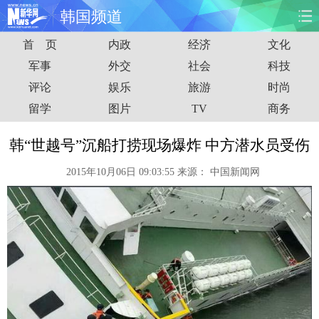
韩国频道
首 页
内政
经济
文化
首页
时政
国际
财经
军事
外交
社会
科技
评论
娱乐
旅游
时尚
娱乐
体育
人事
教育
留学
图片
TV
商务
时尚
思客
地方
法治
韩“世越号”沉船打捞现场爆炸 中方潜水员受伤
港澳
台湾
华人
汽车
2015年10月06日 09:03:55
来源：
中国新闻网
科技
能源
房产
公司
图片
视频
彩票
食品
旅游
健康
信息化
数据
金融
公益
军事
无人机