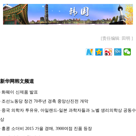
[责任编辑: 田明 ]
新华网韩文频道
·
화웨이 신제품 발표
·
조선노동당 창건 70주년 경축 중앙산진전 개막
·
중국 의학자 투유유, 아일랜드-일본 과학자들과 노벨 생리의학상 공동수
상
·
홍콩 소더비 2015 가을 경매, 3900여점 진품 등장