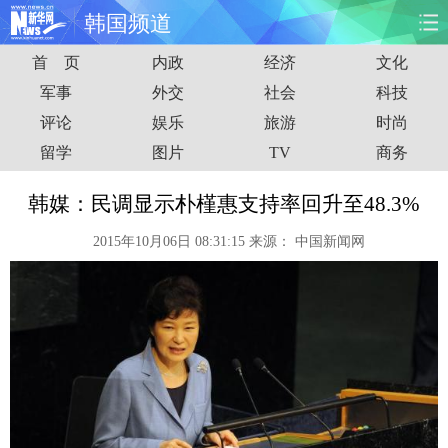
韩国频道
首 页
内政
经济
文化
首页
时政
国际
财经
军事
外交
社会
科技
评论
娱乐
旅游
时尚
娱乐
体育
人事
教育
留学
图片
TV
商务
时尚
思客
地方
法治
韩媒：民调显示朴槿惠支持率回升至48.3%
港澳
台湾
华人
汽车
2015年10月06日 08:31:15
来源：
中国新闻网
科技
能源
房产
公司
图片
视频
彩票
食品
旅游
健康
信息化
数据
金融
公益
军事
无人机