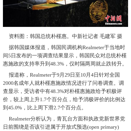
富媒体
摄影
新华广播
新华电视中文
新华电视英文
返回PC
资料图：韩国总统朴槿惠。中新社记者 毛建军 摄
据韩国媒体报道，韩国民调机构Realmeter于当地时
间5日发布的一项调查结果显示，韩国民众对总统朴槿
惠施政的支持率升到48.3%，仅时隔两周就止跌转升。
报道称，Realmeter于9月29日至10月4日针对全国
2000名成年人就朴槿惠施政情况进行了问卷调查。调
查显示，受访者中有48.3%对朴槿惠施政给予积极评
价，较上周上升1.7个百分点，给予消极评价的比例达
到45.0%，比上周下滑2.7个百分点。
Realmeter分析认为，青瓦台方面和执政党新世界党
日前围绕是否该引进属于开放式预选(open primary)