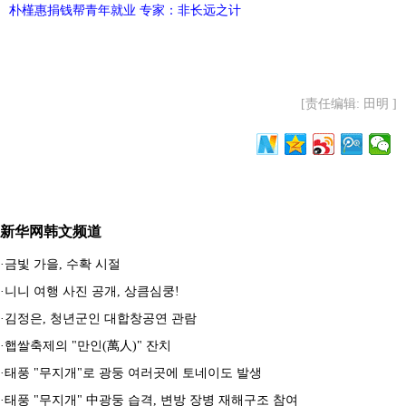
朴槿惠捐钱帮青年就业 专家：非长远之计
[责任编辑: 田明 ]
新华网韩文频道
·
금빛 가을, 수확 시절
·
니니 여행 사진 공개, 상큼심쿵!
·
김정은, 청년군인 대합창공연 관람
·
햅쌀축제의 "만인(萬人)" 잔치
·
태풍 "무지개"로 광둥 여러곳에 토네이도 발생
·
태풍 "무지개" 中광둥 습격, 변방 장병 재해구조 참여