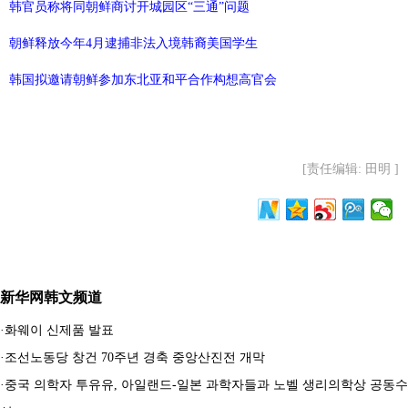
韩官员称将同朝鲜商讨开城园区“三通”问题
朝鲜释放今年4月逮捕非法入境韩裔美国学生
韩国拟邀请朝鲜参加东北亚和平合作构想高官会
[责任编辑: 田明 ]
新华网韩文频道
·
화웨이 신제품 발표
·
조선노동당 창건 70주년 경축 중앙산진전 개막
·
중국 의학자 투유유, 아일랜드-일본 과학자들과 노벨 생리의학상 공동수