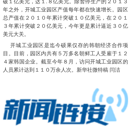
破１亿美元，达１.８亿美元。除暂停生产的２０１３
年之外，开城工业园区产值每年都在快速增长。园区
富媒体
摄影
新华广播
总产值在２０１０年累计突破１０亿美元，在２０１
新华电视中文
新华电视英文
返回PC
３年累计突破２０亿美元，今年更是累计逼近３０亿
美元大关。
开城工业园区是迄今硕果仅存的韩朝经济合作项
目。目前，园区内共有５万多名朝鲜工人受雇于１２
４家韩国企业。截至今年８月，访问开城工业园区的
人员累计达到１１０万余人次。新华社微特稿 闫洁