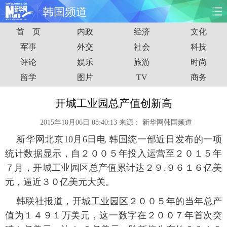
韩国频道
首 页
内政
经济
文化
首页
时政
国际
财经
军事
外交
社会
科技
评论
娱乐
旅游
时尚
娱乐
体育
人事
教育
留学
图片
TV
商务
时尚
思客
地方
法治
开城工业园总产值创新高
港澳
台湾
华人
汽车
2015年10月06日 08:40:13
来源：
新华网韩国频道
新华网北京10月6日电 韩国统一部近日发布的一项
科技
能源
房产
公司
统计数据显示，自２００５年投入运营至２０１５年
图片
视频
彩票
食品
７月，开城工业园区总产值累计达２９.９６１６亿美
元，逼近３０亿美元大关。
旅游
健康
信息化
数据
韩联社报道，开城工业园区２００５年的当年总产
值为１４９１万美元，这一数字在２００７年首次突
金融
公益
军事
无人机