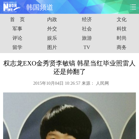
韩国频道
首 页
内政
经济
文化
首页
时政
国际
财经
军事
外交
社会
科技
评论
娱乐
旅游
时尚
娱乐
体育
人事
教育
留学
图片
TV
商务
时尚
思客
地方
法治
权志龙EXO金秀贤李敏镐 韩星当红毕业照雷人
港澳
台湾
华人
汽车
还是帅翻了
2015年10月04日 10:26:57
来源：
人民网
科技
能源
房产
公司
图片
视频
彩票
食品
旅游
健康
信息化
数据
金融
公益
军事
无人机