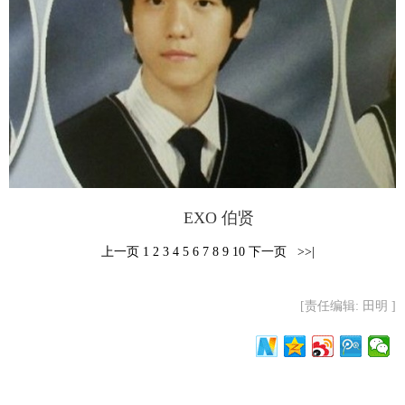
富媒体
摄影
新华广播
新华电视中文
新华电视英文
返回PC
EXO 伯贤
上一页
1
2
3
4
5
6
7
8
9
10
下一页
>>|
[责任编辑: 田明 ]