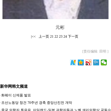
元彬
|<<
上一页
21
22
23
24
下一页
[责任编辑: 田明 ]
新华网韩文频道
·
화웨이 신제품 발표
·
조선노동당 창건 70주년 경축 중앙산진전 개막
·
중국 의학자 투유유, 아일랜드-일본 과학자들과 노벨 생리의학상 공동수