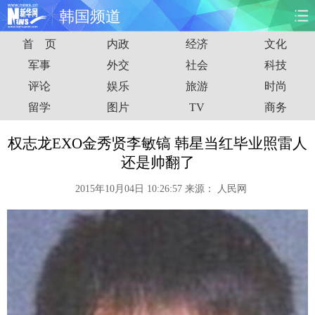
韩国频道
首 页
内政
经济
文化
首页
时政
国际
财经
军事
外交
社会
科技
评论
娱乐
旅游
时尚
娱乐
体育
人事
教育
留学
图片
TV
商务
时尚
思客
地方
法治
权志龙EXO金秀贤李敏镐 韩星当红毕业照雷人
港澳
台湾
华人
汽车
还是帅翻了
2015年10月04日 10:26:57
来源：
人民网
科技
能源
房产
公司
图片
视频
彩票
食品
旅游
健康
信息化
数据
金融
公益
军事
无人机