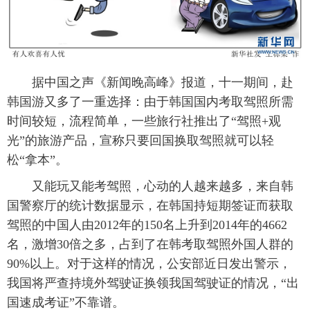
富媒体
摄影
新华广播
新华电视中文
新华电视英文
返回PC
据中国之声《新闻晚高峰》报道，十一期间，赴
韩国游又多了一重选择：由于韩国国内考取驾照所需
时间较短，流程简单，一些旅行社推出了“驾照+观
光”的旅游产品，宣称只要回国换取驾照就可以轻
松“拿本”。
又能玩又能考驾照，心动的人越来越多，来自韩
国警察厅的统计数据显示，在韩国持短期签证而获取
驾照的中国人由2012年的150名上升到2014年的4662
名，激增30倍之多，占到了在韩考取驾照外国人群的
90%以上。对于这样的情况，公安部近日发出警示，
我国将严查持境外驾驶证换领我国驾驶证的情况，“出
国速成考证”不靠谱。