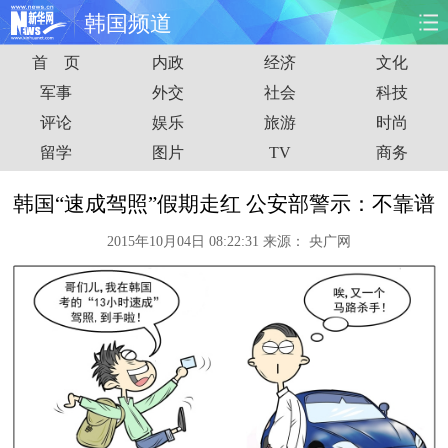
韩国频道
首 页
内政
经济
文化
首页
时政
国际
财经
军事
外交
社会
科技
评论
娱乐
旅游
时尚
娱乐
体育
人事
教育
留学
图片
TV
商务
时尚
思客
地方
法治
韩国“速成驾照”假期走红 公安部警示：不靠谱
港澳
台湾
华人
汽车
2015年10月04日 08:22:31
来源：
央广网
科技
能源
房产
公司
图片
视频
彩票
食品
旅游
健康
信息化
数据
金融
公益
军事
无人机