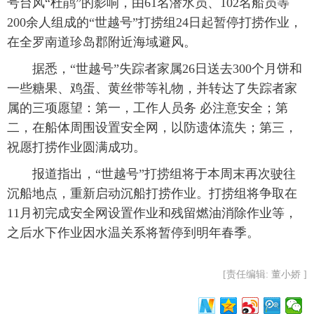
号台风“杜鹃”的影响，由61名潜水员、102名船员等
200余人组成的“世越号”打捞组24日起暂停打捞作业，
富媒体
摄影
新华广播
在全罗南道珍岛郡附近海域避风。
新华电视中文
新华电视英文
返回PC
据悉，“世越号”失踪者家属26日送去300个月饼和
一些糖果、鸡蛋、黄丝带等礼物，并转达了失踪者家
属的三项愿望：第一，工作人员务 必注意安全；第
二，在船体周围设置安全网，以防遗体流失；第三，
祝愿打捞作业圆满成功。
报道指出，“世越号”打捞组将于本周末再次驶往
沉船地点，重新启动沉船打捞作业。打捞组将争取在
11月初完成安全网设置作业和残留燃油消除作业等，
之后水下作业因水温关系将暂停到明年春季。
[责任编辑: 董小娇 ]