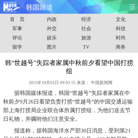
韩国频道
首 页
内政
经济
文化
首页
时政
国际
财经
军事
外交
社会
科技
评论
娱乐
旅游
时尚
娱乐
体育
人事
教育
留学
图片
TV
商务
时尚
思客
地方
法治
韩“世越号”失踪者家属中秋前夕看望中国打捞
港澳
台湾
华人
汽车
组
2015年10月01日 09:03:55
来源：
中国新闻网
科技
能源
房产
公司
据韩国媒体报道，韩国“世越号”失踪者家属在中
图片
视频
彩票
食品
秋前夕9月26日看望负责打捞“世越号”的中国交通运输
部上海打捞局企业联合体所属打捞组，为他们送去节
旅游
健康
信息化
数据
日礼物，并嘱咐他们注意安全。
报道称，据韩国海洋水产部30日消息，受到第21
金融
公益
军事
无人机