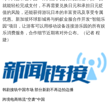
就能轻松完成支付，不再需要兑换日元和承担日元贬
富媒体
摄影
新华广播
值的风险，还能获得游玩日本的丰富资讯及享受专属
优惠。新加坡环球影城将与蚂蚁金服合作开发“智能乐
新华电视中文
新华电视英文
返回PC
园”项目，让游客可以用移动设备连接游乐园的所有娱
乐消费服务，合作细节近期将对外公布。（记者 程
婕）
韩剧接轨中国市场 部分新剧不再边拍边播
跨境电商韩流“空袭”中国