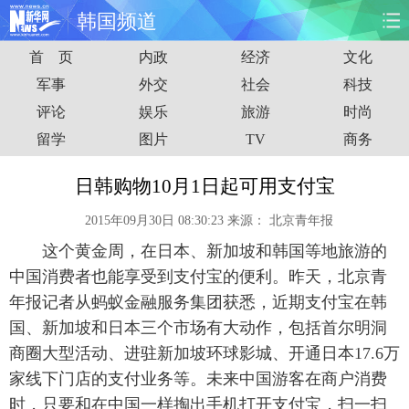
韩国频道
首 页
内政
经济
文化
首页
时政
国际
财经
军事
外交
社会
科技
评论
娱乐
旅游
时尚
娱乐
体育
人事
教育
留学
图片
TV
商务
时尚
思客
地方
法治
日韩购物10月1日起可用支付宝
港澳
台湾
华人
汽车
2015年09月30日 08:30:23
来源：
北京青年报
这个黄金周，在日本、新加坡和韩国等地旅游的
科技
能源
房产
公司
中国消费者也能享受到支付宝的便利。昨天，北京青
图片
视频
彩票
食品
年报记者从蚂蚁金融服务集团获悉，近期支付宝在韩
国、新加坡和日本三个市场有大动作，包括首尔明洞
旅游
健康
信息化
数据
商圈大型活动、进驻新加坡环球影城、开通日本17.6万
家线下门店的支付业务等。未来中国游客在商户消费
金融
公益
军事
无人机
时，只要和在中国一样掏出手机打开支付宝，扫一扫