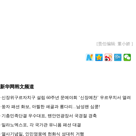
[责任编辑: 董小娇 ]
新华网韩文频道
·
신장위구르자치구 설립 60주년 문예야회 ‘신장예찬’ 우르무치서 열려
·
쑹자 패션 화보, 아찔한 쇄골과 롱다리...남성팬 심쿵!
·
기층민족단결 우수대표, 톈안먼광장서 국경절 경축
·
밀라노엑스포, 각 국가관 유니폼 패션 대결
·
열사기념일, 인민영웅에 헌화식 성대히 거행