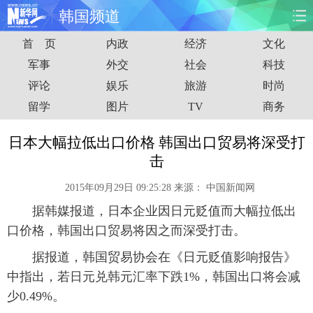
韩国频道
首 页
内政
经济
文化
首页
时政
国际
财经
军事
外交
社会
科技
评论
娱乐
旅游
时尚
娱乐
体育
人事
教育
留学
图片
TV
商务
时尚
思客
地方
法治
日本大幅拉低出口价格 韩国出口贸易将深受打
港澳
台湾
华人
汽车
击
2015年09月29日 09:25:28
来源：
中国新闻网
科技
能源
房产
公司
据韩媒报道，日本企业因日元贬值而大幅拉低出
图片
视频
彩票
食品
口价格，韩国出口贸易将因之而深受打击。
据报道，韩国贸易协会在《日元贬值影响报告》
旅游
健康
信息化
数据
中指出，若日元兑韩元汇率下跌1%，韩国出口将会减
少0.49%。
金融
公益
军事
无人机