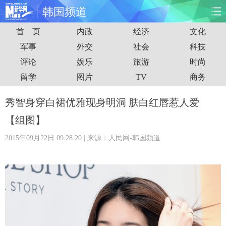
韩国频道
首 页
内政
经济
文化
首页
时政
国际
财经
军事
外交
社会
科技
评论
娱乐
旅游
时尚
娱乐
体育
人事
教育
留学
图片
TV
商务
时尚
思客
地方
法治
秀智身穿白裙优雅现身明洞 肤白红唇惹人爱
港澳
台湾
华人
汽车
【组图】
2015年09月22日 09:28:20
| 来源：人民网-韩国频道
科技
能源
房产
公司
图片
视频
彩票
食品
旅游
健康
信息化
数据
金融
公益
军事
无人机