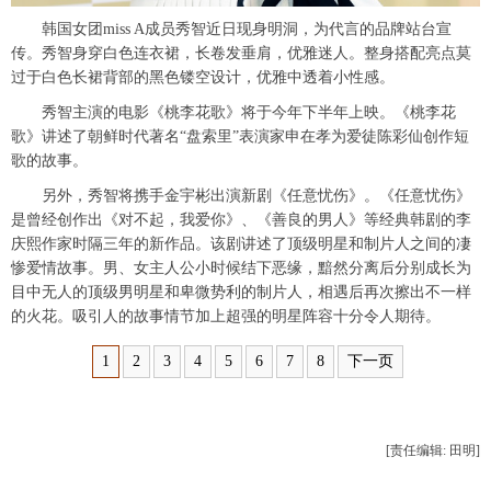
韩国女团miss A成员秀智近日现身明洞，为代言的品牌站台宣
传。秀智身穿白色连衣裙，长卷发垂肩，优雅迷人。整身搭配亮点莫
过于白色长裙背部的黑色镂空设计，优雅中透着小性感。
秀智主演的电影《桃李花歌》将于今年下半年上映。《桃李花
歌》讲述了朝鲜时代著名“盘索里”表演家申在孝为爱徒陈彩仙创作短
歌的故事。
另外，秀智将携手金宇彬出演新剧《任意忧伤》。《任意忧伤》
是曾经创作出《对不起，我爱你》、《善良的男人》等经典韩剧的李
庆熙作家时隔三年的新作品。该剧讲述了顶级明星和制片人之间的凄
惨爱情故事。男、女主人公小时候结下恶缘，黯然分离后分别成长为
目中无人的顶级男明星和卑微势利的制片人，相遇后再次擦出不一样
的火花。吸引人的故事情节加上超强的明星阵容十分令人期待。
1
2
3
4
5
6
7
8
下一页
[责任编辑: 田明]