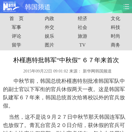
韩国频道
首 页
内政
经济
文化
首页
时政
国际
财经
军事
外交
社会
科技
评论
娱乐
旅游
时尚
娱乐
体育
人事
教育
留学
图片
TV
商务
时尚
思客
地方
法治
朴槿惠特批韩军“中秋假” ６７年来首次
港澳
台湾
华人
汽车
2015年09月22日 09:01:02
来源：
新华网韩国频道
中秋节前，韩国总统朴槿惠特别批准韩国军队中
科技
能源
房产
公司
的副士官以下军衔的官兵休假两天一夜。这是韩国军
图片
视频
彩票
食品
队建军６７年来，韩国总统首次给将校以外的官兵放
假。
旅游
健康
信息化
数据
当然，这不是说９月２７日中秋节那天韩国连军队
也放假了。青瓦台官员２０日介绍，获休假的官兵可
金融
公益
军事
无人机