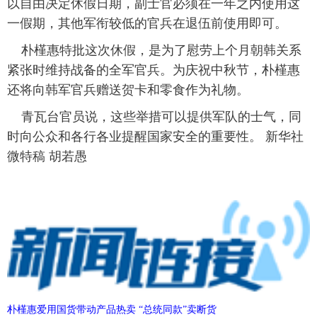
以自由决定休假日期，副士官必须在一年之内使用这
一假期，其他军衔较低的官兵在退伍前使用即可。
富媒体
摄影
新华广播
朴槿惠特批这次休假，是为了慰劳上个月朝韩关系
新华电视中文
新华电视英文
返回PC
紧张时维持战备的全军官兵。为庆祝中秋节，朴槿惠
还将向韩军官兵赠送贺卡和零食作为礼物。
青瓦台官员说，这些举措可以提供军队的士气，同
时向公众和各行各业提醒国家安全的重要性。 新华社
微特稿 胡若愚
朴槿惠爱用国货带动产品热卖 “总统同款”卖断货