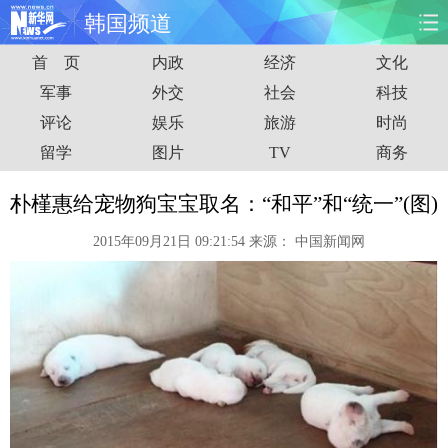
韩国频道
首 页
内政
经济
文化
首页
时政
国际
财经
军事
外交
社会
科技
评论
娱乐
旅游
时尚
娱乐
体育
人事
教育
留学
图片
TV
商务
时尚
思客
地方
法治
朴槿惠给宠物狗宝宝取名：“和平”和“统一”(图)
港澳
台湾
华人
汽车
2015年09月21日 09:21:54
来源：
中国新闻网
科技
能源
房产
公司
图片
视频
彩票
食品
旅游
健康
信息化
数据
金融
公益
军事
无人机