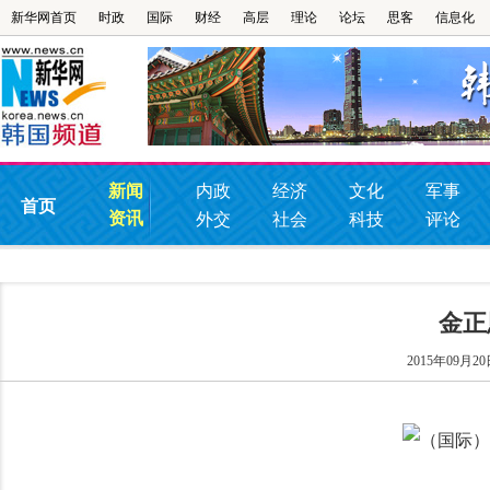
新华网首页
时政
国际
财经
高层
理论
论坛
思客
信息化
新闻
内政
经济
文化
军事
首页
资讯
外交
社会
科技
评论
金正
2015年09月20日