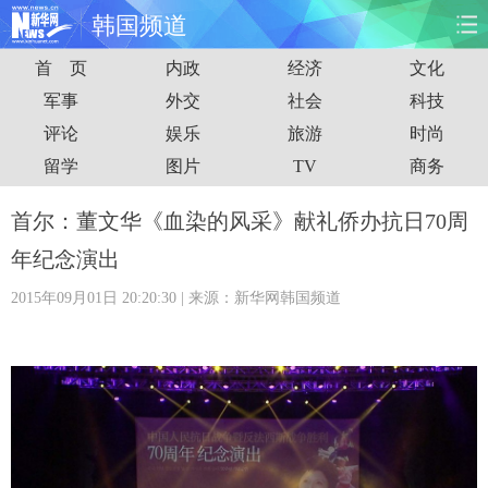
韩国频道
首 页
内政
经济
文化
首页
时政
国际
财经
军事
外交
社会
科技
评论
娱乐
旅游
时尚
娱乐
体育
人事
教育
留学
图片
TV
商务
时尚
思客
地方
法治
首尔：董文华《血染的风采》献礼侨办抗日70周
港澳
台湾
华人
汽车
年纪念演出
2015年09月01日 20:20:30
| 来源：新华网韩国频道
科技
能源
房产
公司
图片
视频
彩票
食品
旅游
健康
信息化
数据
金融
公益
军事
无人机