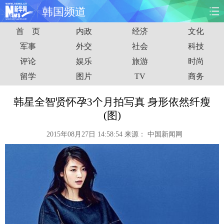
韩国频道
首 页
内政
经济
文化
首页
时政
国际
财经
军事
外交
社会
科技
评论
娱乐
旅游
时尚
娱乐
体育
人事
教育
留学
图片
TV
商务
时尚
思客
地方
法治
韩星全智贤怀孕3个月拍写真 身形依然纤瘦
港澳
台湾
华人
汽车
(图)
2015年08月27日 14:58:54
来源：
中国新闻网
科技
能源
房产
公司
图片
视频
彩票
食品
旅游
健康
信息化
数据
金融
公益
军事
无人机