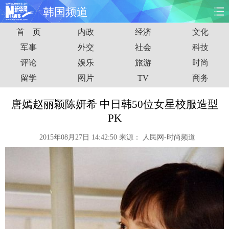
韩国频道
首 页
内政
经济
文化
首页
时政
国际
财经
军事
外交
社会
科技
评论
娱乐
旅游
时尚
娱乐
体育
人事
教育
留学
图片
TV
商务
时尚
思客
地方
法治
唐嫣赵丽颖陈妍希 中日韩50位女星校服造型
港澳
台湾
华人
汽车
PK
2015年08月27日 14:42:50
来源：
人民网-时尚频道
科技
能源
房产
公司
图片
视频
彩票
食品
旅游
健康
信息化
数据
金融
公益
军事
无人机