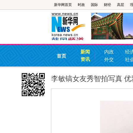
新华网首页
时政
国际
财经
高层
新闻
内政
经
首页
资讯
外交
社
李敏镐女友秀智拍写真 优