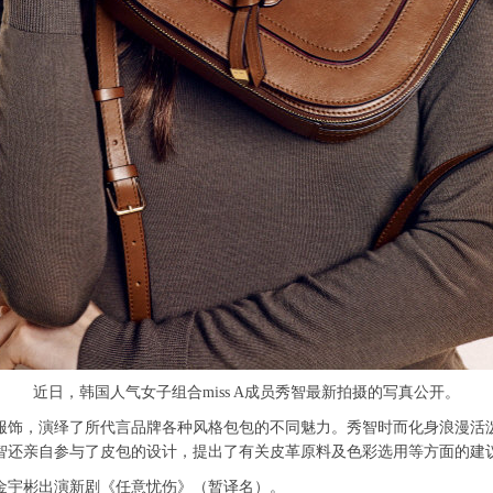
近日，韩国人气女子组合miss A成员秀智最新拍摄的写真公开。
饰，演绎了所代言品牌各种风格包包的不同魅力。秀智时而化身浪漫活泼
智还亲自参与了皮包的设计，提出了有关皮革原料及色彩选用等方面的建
宇彬出演新剧《任意忧伤》（暂译名）。