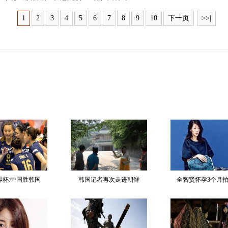
1
2
3
4
5
6
7
8
9
10
下一页
>>|
界杯:中国胜韩国
韩国记者再次走进朝鲜
全智贤怀孕3个月