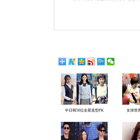
中日韩50位女星造型PK
女排世