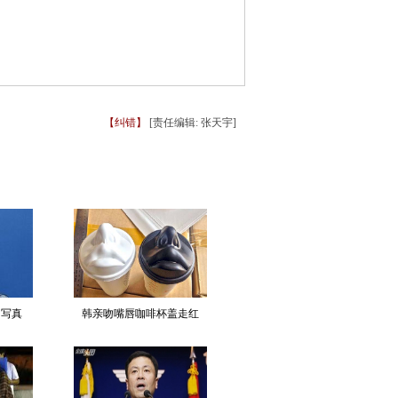
【纠错】
[责任编辑: 张天宇]
拍写真
韩亲吻嘴唇咖啡杯盖走红