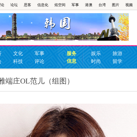
理论
论坛
思客
信息化
炫空间
军事
港澳
台湾
图片
视频
济
文化
军事
服务
娱乐
旅游
信息
会
科技
评论
时尚
留学
雅端庄OL范儿（组图）